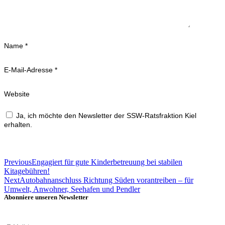
Name
*
E-Mail-Adresse
*
Website
Ja, ich möchte den Newsletter der SSW-Ratsfraktion Kiel
erhalten.
Previous
Engagiert für gute Kinderbetreuung bei stabilen
Kitagebühren!
Next
Autobahnanschluss Richtung Süden vorantreiben – für
Umwelt, Anwohner, Seehafen und Pendler
Abonniere unseren Newsletter
E-Mail
*