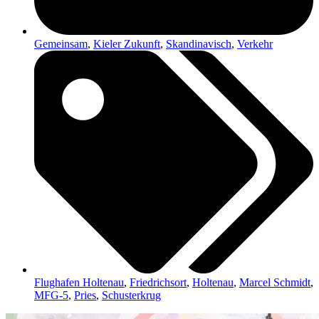
Gemeinsam
,
Kieler Zukunft
,
Skandinavisch
,
Verkehr
Flughafen Holtenau
,
Friedrichsort
,
Holtenau
,
Marcel Schmidt
,
MFG-5
,
Pries
,
Schusterkrug