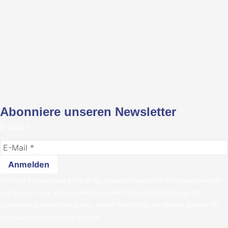
Abonniere unseren Newsletter
E-Mail
*
Mit dem Abonnement erklärst du, unseren Newsletter erhalten zu wollen
und erlaubst uns entsprechend unserer
Datenschutzerklärung
die
Speicherung derjenigen Daten, die wir benötigen, um diesen Service für
dich aufrechterhalten zu können.