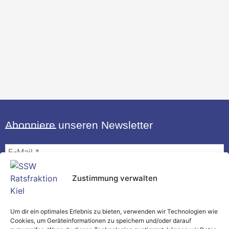
Abonniere unseren Newsletter
E-
Mail
*
Zustimmung verwalten
Mit dem Abonnement erklärst du, unseren Newsletter erhalten zu
Um dir ein optimales Erlebnis zu bieten, verwenden wir Technologien wie
wollen und erlaubst uns entsprechend unserer
Datenschutzerklärung
Cookies, um Geräteinformationen zu speichern und/oder darauf
die Speicherung derjenigen Daten, die wir benötigen, um diesen